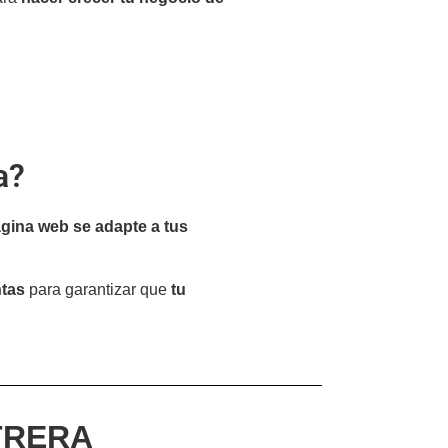
a?
ágina web se adapte a tus
ntas
para garantizar que
tu
TRERA