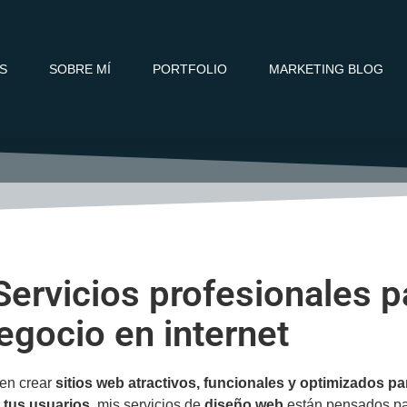
OS
SOBRE MÍ
PORTFOLIO
MARKETING BLOG
Servicios profesionales p
egocio en internet
 en crear
sitios web atractivos, funcionales y optimizados pa
 tus usuarios
, mis servicios de
diseño web
están pensados p